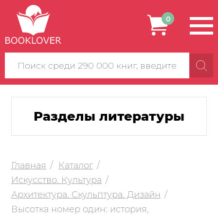
0
Поиск
по
сайту
Разделы литературы
Главная
Каталог
Искусство. Культура
Архитектура. Скульптура. Дизайн
Высотка номер один: история,