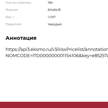
Кол-во страниц
184
Формат
60x84/8
Вес, г
1.097
Переплет
твердый
Аннотация
https://api3.eksmo.ru/v3/xlsxPricelist/annotatio
NOMCODE=ITD000000001154106&key=e85257a6