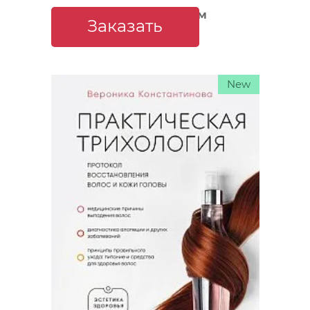
подагре, ревматоидном
Заказать
артрите
New