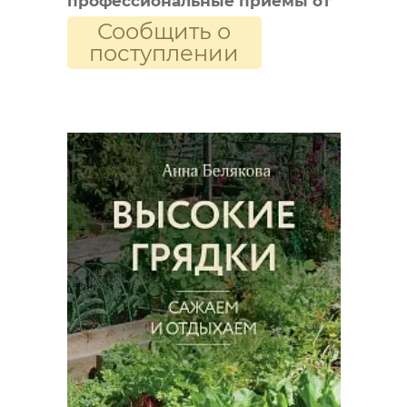
профессиональные приемы от
Сообщить о
Дмитрия Туркана
поступлении