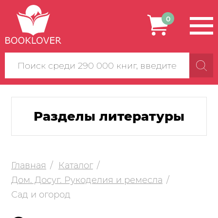
0
Поиск
по
сайту
Разделы литературы
Главная
Каталог
Дом. Досуг. Рукоделия и ремесла
Сад и огород