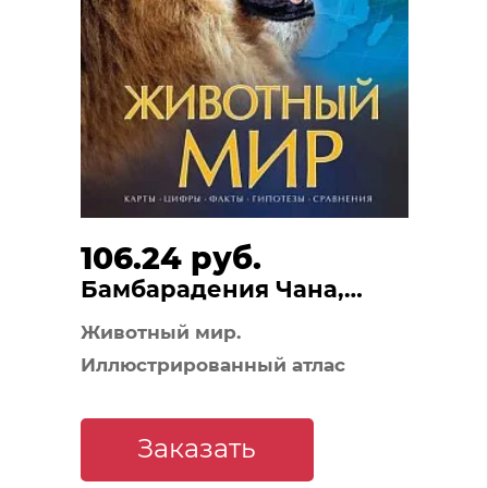
106.24 руб.
Бамбарадения Чана,
Вудрафф Дейвид,
Животный мир.
Гинзберг Джошуа
Иллюстрированный атлас
Заказать