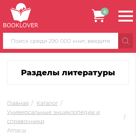
0
Поиск
по
сайту
Разделы литературы
Главная
Каталог
Универсальные энциклопедии и
справочники
Атласы