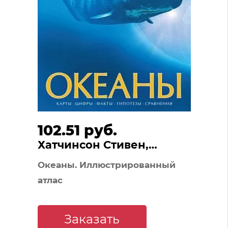
102.51 руб.
Хатчинсон Стивен,
Макмиллан Беверли,
Океаны. Иллюстрированный
Лутьехармс Иоганн
атлас
Заказать