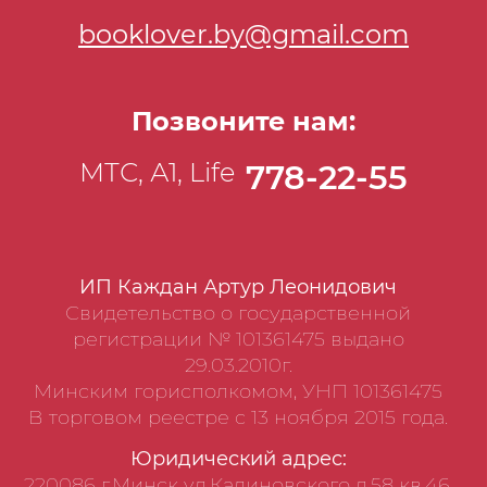
booklover.by@gmail.com
Позвоните нам:
МТС, А1, Life
778-22-55
ИП Каждан Артур Леонидович
Свидетельство о государственной
регистрации № 101361475 выдано
29.03.2010г.
Минским горисполкомом, УНП 101361475
В торговом реестре с 13 ноября 2015 года.
Юридический адрес:
220086 г.Минск ул.Калиновского д.58 кв.46,