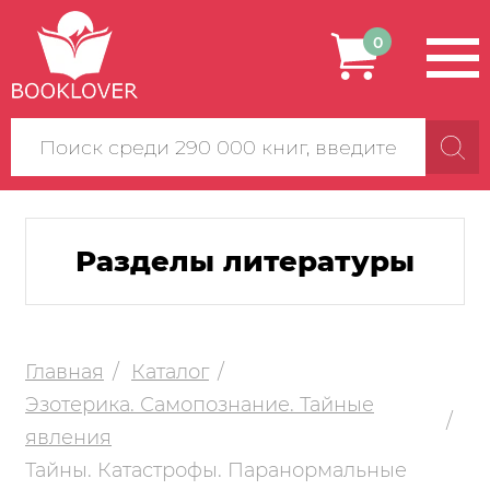
0
Поиск
по
сайту
Разделы литературы
Главная
Каталог
Эзотерика. Самопознание. Тайные
явления
Тайны. Катастрофы. Паранормальные