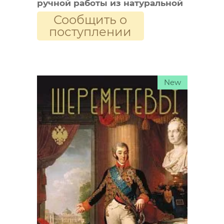
ручной работы из натуральной
Сообщить о
кожи с тремя видами тиснения
поступлении
New