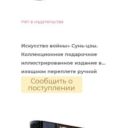
Нет в издательстве
Искусство войны» Сунь-цзы.
Коллекционное подарочное
иллюстрированное издание в
изящном переплете ручной
Сообщить о
работы из натуральной кожи в
поступлении
классическом стиле с
роскошными дублюрами