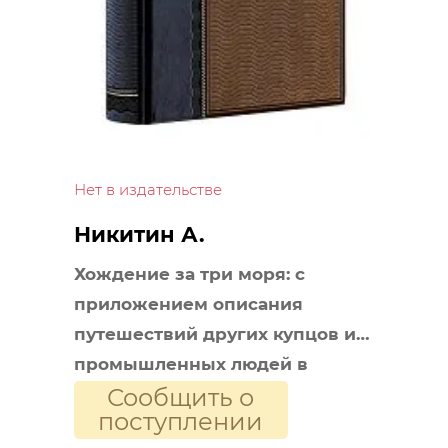
Нет в издательстве
Никитин А.
Хождение за три моря: с
приложением описания
путешествий других купцов и
промышленных людей в
Сообщить о
Средние века. Книга в
поступлении
коллекционном кожаном