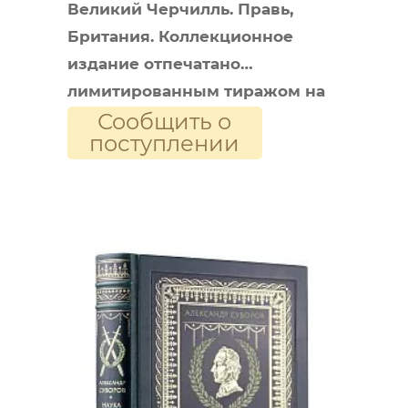
Великий Черчилль. Правь,
Британия. Коллекционное
издание отпечатано
лимитированным тиражом на
Сообщить о
бумаге премиум-класса и
поступлении
переплетено вручную по
старинной технологии.