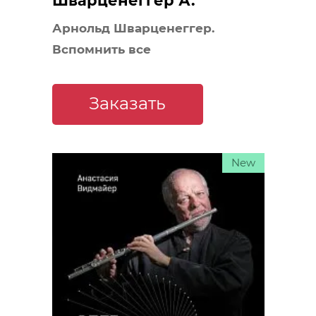
Шварценеггер А.
Арнольд Шварценеггер.
Вспомнить все
Заказать
New