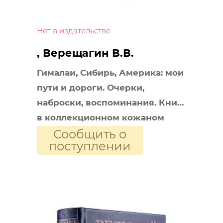
Нет в издательстве
, Верещагин В.В.
Гималаи, Сибирь, Америка: мои
пути и дороги. Очерки,
наброски, воспоминания. Книга
в коллекционном кожаном
Сообщить о
переплете ручной работы из
поступлении
двух видов кожи с
окрашенным и золоченым
обрезом. Роза ветров