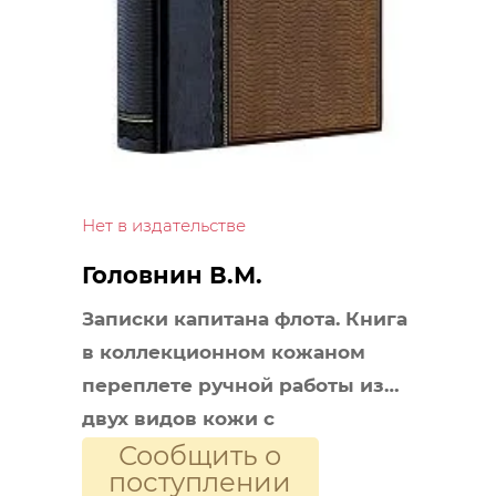
Нет в издательстве
Головнин В.М.
Записки капитана флота. Книга
в коллекционном кожаном
переплете ручной работы из
двух видов кожи с
Сообщить о
окрашенным и золоченым
поступлении
обрезом. Роза ветров