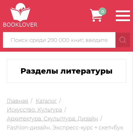
0
Поиск
по
сайту
Разделы литературы
Главная
Каталог
Искусство. Культура
Архитектура. Скульптура. Дизайн
Fashion-дизайн. Экспресс-курс + скетчбук