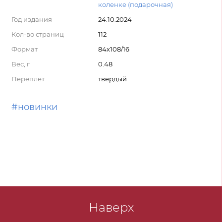
коленке (подарочная)
Год издания
24.10.2024
Кол-во страниц
112
Формат
84x108/16
Вес, г
0.48
Переплет
твердый
#новинки
Наверх