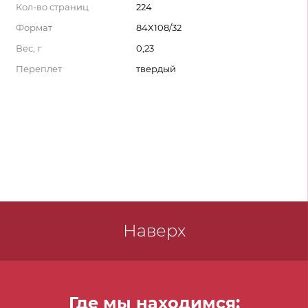
Кол-во страниц
224
Формат
84X108/32
Вес, г
0,23
Переплет
твердый
Наверх
Где мы находимся: