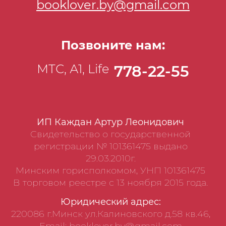
booklover.by@gmail.com
Позвоните нам:
МТС, А1, Life
778-22-55
ИП Каждан Артур Леонидович
Свидетельство о государственной
регистрации № 101361475 выдано
29.03.2010г.
Минским горисполкомом, УНП 101361475
В торговом реестре с 13 ноября 2015 года.
Юридический адрес:
220086 г.Минск ул.Калиновского д.58 кв.46,
Email: booklover.by@gmail.com