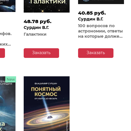
40.85 руб.
Сурдин В.Г.
48.78 руб.
100 вопросов по
Сурдин В.Г.
астрономии, ответы
ифов.
Галактики
на которые должен
знать каждый
ких
ак
Заказать
Заказать
еряют
ют
New