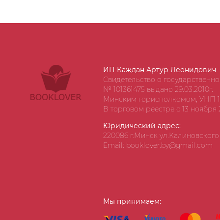
ИП Каждан Артур Леонидович
Свидетельство о государственн
№ 101361475 выдано 29.03.2010г.
Минским горисполкомом, УНП 1
В торговом реестре с 13 ноября 2
Юридический адрес:
220086 г.Минск ул.Калиновского д
Email: booklover.by@gmail.com
Мы принимаем: