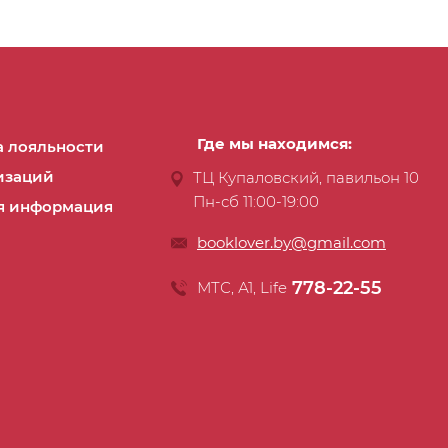
Где мы находимся:
 лояльности
изаций
ТЦ Купаловский, павильон 10
Пн-сб 11:00-19:00
я информация
booklover.by@gmail.com
778-22-55
МТС, А1, Life