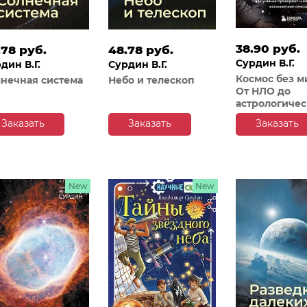
38.90 руб.
.78 руб.
48.78 руб.
Сурдин В.Г.
дин В.Г.
Сурдин В.Г.
Космос без м
нечная система
Небо и телескоп
От НЛО до
астрологичес
прогнозов: к
Заказать
Заказать
Заказать
учёные пров
и опроверга
космические
сенсации
New
New