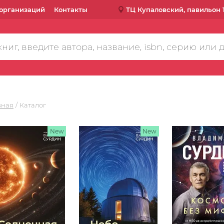
организаций
Контакты
ТЦ Купаловский, павильон 
вная
Каталог
New
New