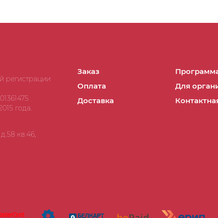
Заказ
Программа
ой регистрации
Оплата
Для орган
01361475
Доставка
Контактна
015 года.
.58 кв.46,