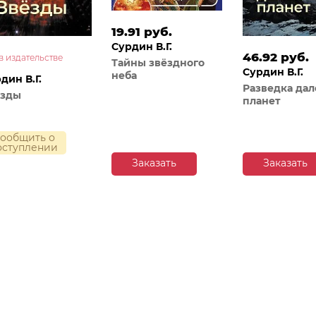
19.91 руб.
Сурдин В.Г.
46.92 руб.
в издательстве
Тайны звёздного
Сурдин В.Г.
неба
дин В.Г.
Разведка дал
езды
планет
ообщить о
оступлении
Заказать
Заказать