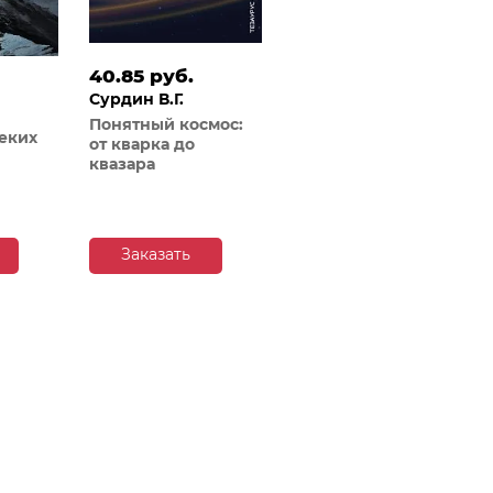
40.85 руб.
Сурдин В.Г.
Понятный космос:
еких
от кварка до
квазара
Заказать