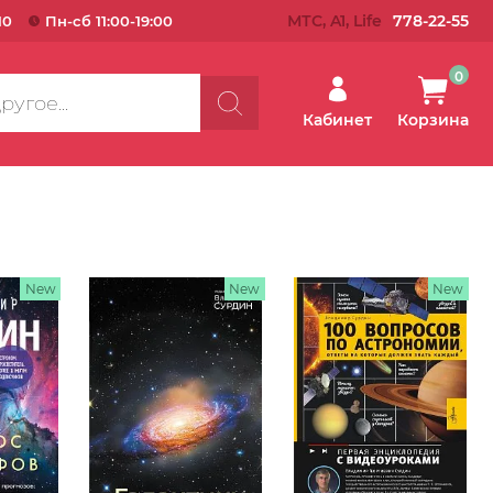
МТС, A1, Life
778-22-55
10
Пн-сб 11:00-19:00
0
Кабинет
Корзина
New
New
New