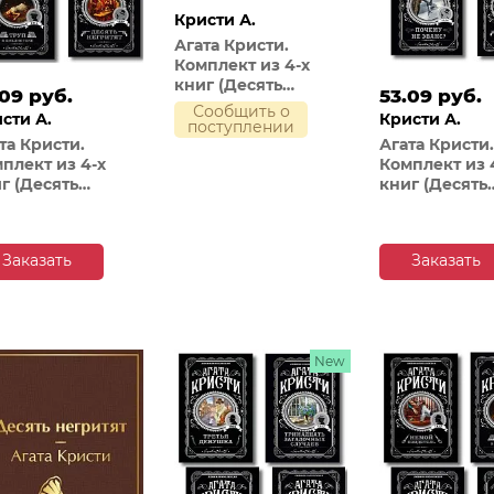
Кристи А.
Агата Кристи.
Комплект из 4-х
книг (Десять
.09 руб.
53.09 руб.
негритят; Убийства
Сообщить о
сти А.
Кристи А.
по алфавиту;
поступлении
Пассажир из
та Кристи.
Агата Кристи.
Франкфурта;
плект из 4-х
Комплект из 
Неоконченный
г (Десять
книг (Десять
портрет)
ритят. Убийство
негритят; По
оме викария.
направлению
п в библиотеке.
нулю; Смерть
Заказать
Заказать
ъявлено
приходит в к
йство)
Почему не Эв
New