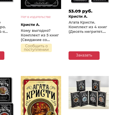
53.09 руб.
Кристи А.
Нет в издательстве
е
Агата Кристи.
Кристи А.
ро.
Комплект из 4 книг
Кому выгодно?
4-х
(Десять негритят.
Комплект из 5 книг
Ночь без конца.
(Свидание со
ийство
Скрюченный
смертью.
домишко. Вилла
Сообщить о
Скрюченный
поступлении
Смерть
"Белый конь")
домишко. Смерть на
йства
Заказать
Ниле. Спящий
убийца.
Таинственный
мистер Кин)