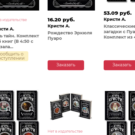
53.09 руб.
Кристи А.
16.20 руб.
в издательстве
Кристи А.
Классически
сти А.
загадки с Пуа
Рождество Эркюля
ь тайн. Комплект
Комплект из 
Пуаро
5 книг (В 4:50 с
книг (Десять
зала
негритят. Уб
дингтон. Десять
в "Восточном
ообщить о
ритят.
оступлении
экспрессе". 
адочное
на Ниле. Уби
Заказать
Заказать
исшествие в
по алфавиту)
йлзе. Немой
детель.
ъявлено
йство)
Нет в издательстве