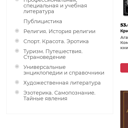
Профессиональная,
специальная и учебная
литература
Публицистика
53
Религия. История религии
Кри
Ага
Спорт. Красота. Эротика
Ком
кни
Туризм. Путешествия.
нег
Страноведение
в д
Тру
Универсальные
Об
энциклопедии и справочники
уби
Художественная литература
Эзотерика. Самопознание.
Тайные явления