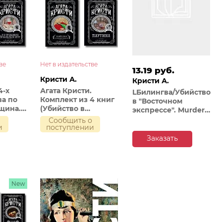
ве
Нет в издательстве
13.19 руб.
Кристи А.
Кристи А.
4-х
Агата Кристи.
LБилингва/Убийство
ва по
Комплект из 4 книг
в "Восточном
щина.
(Убийство в
экспрессе". Murder
й
проходном дворе.
on the Orient Express
о
Сообщить о
..И в
Каникулы в
и
поступлении
Лимстоке. Паутина.
Заказать
руг)
Гончая смерти)
New