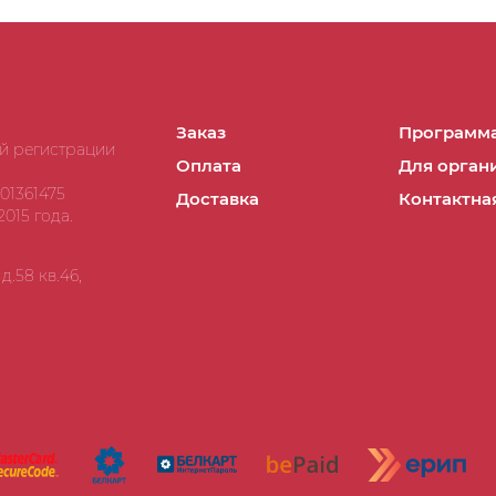
Заказ
Программа
ой регистрации
Оплата
Для орган
01361475
Доставка
Контактна
015 года.
.58 кв.46,