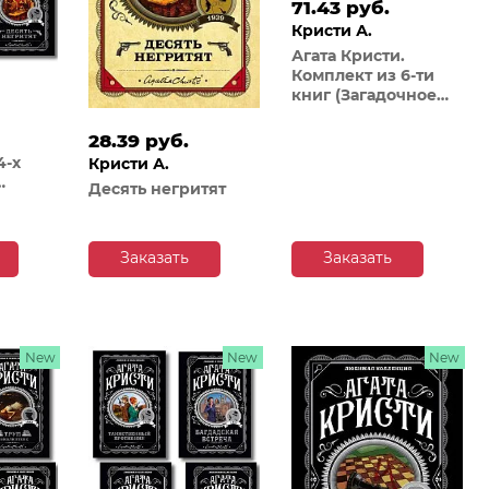
71.43 руб.
Кристи А.
Агата Кристи.
Комплект из 6-ти
книг (Загадочное
происшествие в
Стайлзе; Убийство
28.39 руб.
Роджера Экройда;
4-х
Кристи А.
Большая четверка;
Десять негритят
Рождество Эркюля
Пуаро; Трагедия в
 к
трех актах; Ранние
дела Пуаро)
Заказать
Заказать
онце;
анс?)
New
New
New