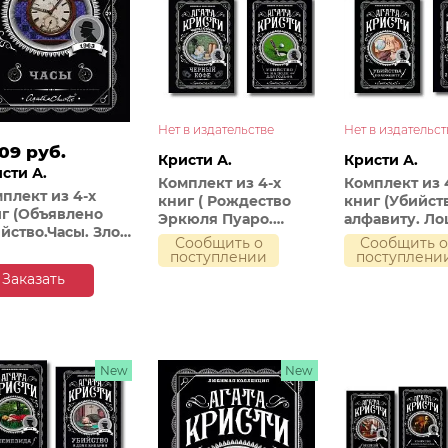
Нет в издательстве
Нет в издательст
.09 руб.
Кристи А.
Кристи А.
сти А.
Комплект из 4-х
Комплект из 
плект из 4-х
книг ( Рождество
книг (Убийст
г (Объявлено
Эркюля Пуаро.
алфавиту. Ло
йство.Часы. Зло
Смерть в облаках.
Таинственны
Сообщить о
Сообщить 
 солнцем. Тайна
Черный кофе.
мистер Кин. .
поступлении
поступлени
и циферблатов)
Убийство на поле
трещинах
Заказать
для гольфа)
зеркальный к
New
New