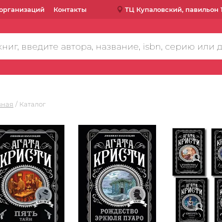
организаций
Контакты
ТЦ Купаловский, павильон 
вная
Каталог