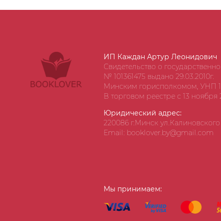
ИП Каждан Артур Леонидович
Свидетельство о государственн
№ 101361475 выдано 29.03.2010г.
Минским горисполкомом, УНП 1
В торговом реестре с 13 ноября 2
Юридический адрес:
220086 г.Минск ул.Калиновского д
Email: booklover.by@gmail.com
Мы принимаем: