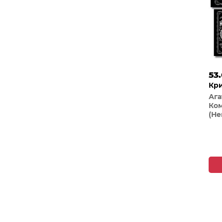
53
Кри
Ага
Ком
(Не
лег
Эдж
в д