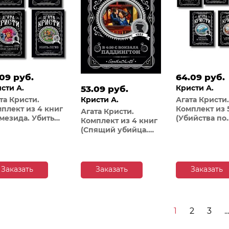
.09 руб.
64.09 руб.
сти А.
Кристи А.
53.09 руб.
Кристи А.
та Кристи.
Агата Кристи.
плект из 4 книг
Комплект из 
Агата Кристи.
мезида. Убить
(Убийства по
Комплект из 4 книг
ко. Смерть лорда
алфавиту. Не
(Спящий убийца.
вера. Убийство
свидетель. Т
Убийство в
оме викария)
библиотеке.
Месопотамии. Тайна
Убийство Ро
замка Чимниз. В
Экройда. Сме
4:50 с вокзала
Заказать
Заказать
Заказать
облаках)
Паддингтон)
1
2
3
...