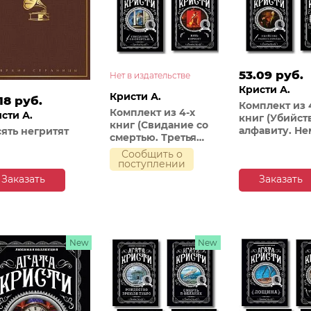
53.09 руб.
Нет в издательстве
Кристи А.
Кристи А.
18 руб.
Комплект из 
Комплект из 4-х
сти А.
книг (Убийст
книг (Свидание со
алфавиту. Не
ять негритят
смертью. Третья
свидетель. Т
девушка.
Сообщить о
библиотеке.
Тринадцать
поступлении
Убийство Ро
загадочных случаев.
Заказать
Заказать
Экройда)
Пять поросят)
New
New