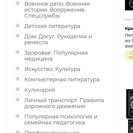
Военное дело. Военная
история. Вооружение.
Спецслужбы
Нет 
Детская литература
Кри
Пят
Дом. Досуг. Рукоделия и
из 
ремесла
вок
Пад
Здоровье. Популярная
С
нег
п
медицина
Заг
про
Искусство. Культура
Ста
сви
Компьютерная литература
Об
уби
Кулинария
Личный транспорт. Правила
дорожного движения
Популярная психология и
семейная педагогика