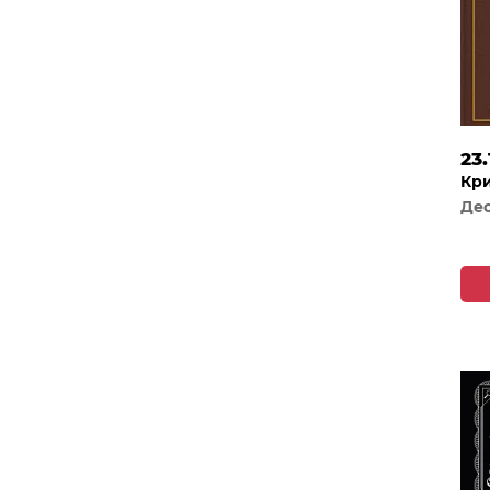
23.
Кри
Дес