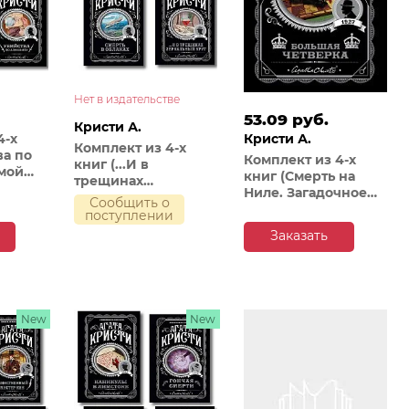
Нет в издательстве
53.09 руб.
Кристи А.
4-х
Кристи А.
Комплект из 4-х
ва по
Комплект из 4-х
книг (...И в
мой
книг (Смерть на
трещинах
руп в
Ниле. Загадочное
зеркальный круг.
Сообщить о
происшествие в
Таинственный
поступлении
джера
Стайлзе. Большая
противник.
Заказать
четверка. Тайна
Багдадская встреча.
«Голубого поезда»)
Смерть в облаках)
New
New