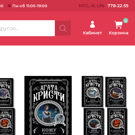
МТС, A1, Life
778-22-55
10
Пн-сб 11:00-19:00
0
Кабинет
Корзина