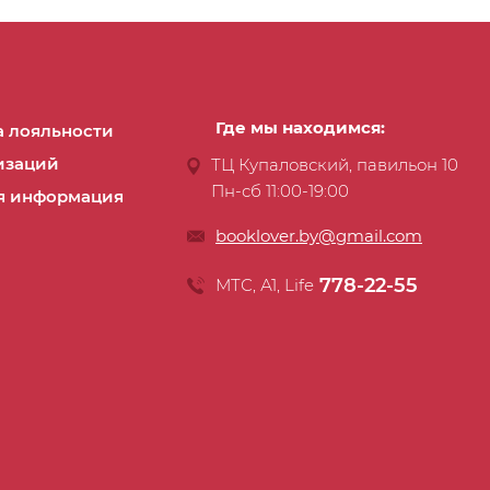
Где мы находимся:
 лояльности
изаций
ТЦ Купаловский, павильон 10
Пн-сб 11:00-19:00
я информация
booklover.by@gmail.com
778-22-55
МТС, А1, Life