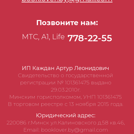
Позвоните нам:
МТС, А1, Life
778-22-55
ИП Каждан Артур Леонидович
Свидетельство о государственной
регистрации № 101361475 выдано
29.03.2010г.
Минским горисполкомом, УНП 101361475
В торговом реестре с 13 ноября 2015 года.
Юридический адрес:
220086 г.Минск ул.Калиновского д.58 кв.46,
Email: booklover.by@gmail.com