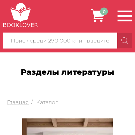
0
Поиск
по
сайту
Разделы литературы
Главная
Каталог