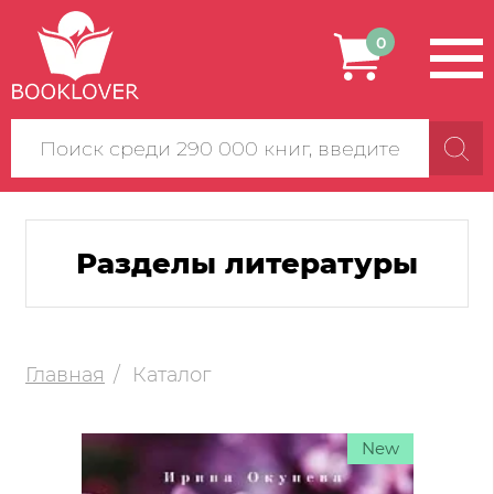
0
Поиск
по
сайту
Разделы литературы
Главная
Каталог
New