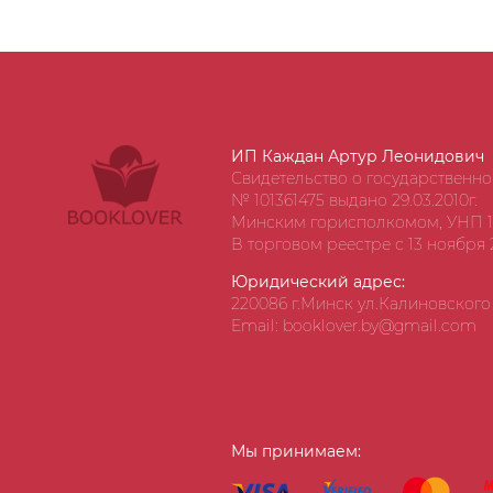
ИП Каждан Артур Леонидович
Свидетельство о государственн
№ 101361475 выдано 29.03.2010г.
Минским горисполкомом, УНП 1
В торговом реестре с 13 ноября 2
Юридический адрес:
220086 г.Минск ул.Калиновского д
Email: booklover.by@gmail.com
Мы принимаем: