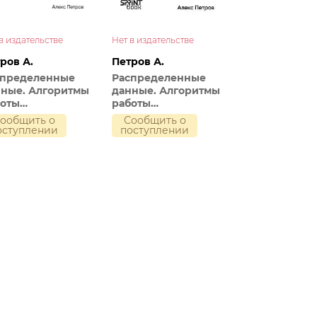
Нет в издательстве
в издательстве
Петров А.
ров А.
Распределенные
спределенные
данные. Алгоритмы
ные. Алгоритмы
работы
боты
современных
временных
Сообщить о
ообщить о
систем хранения
тем хранения
поступлении
оступлении
информации
формации