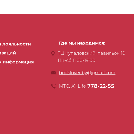
Где мы находимся:
 лояльности
изаций
ТЦ Купаловский, павильон 10
Пн-сб 11:00-19:00
я информация
booklover.by@gmail.com
778-22-55
МТС, А1, Life