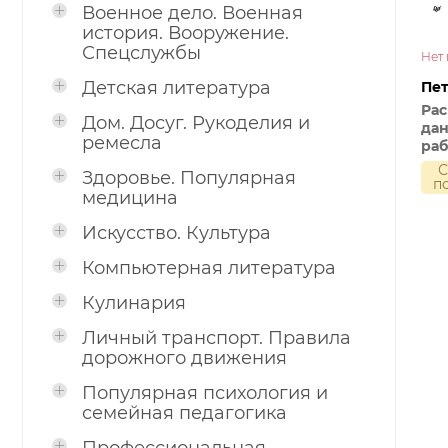
Военное дело. Военная
история. Вооружение.
Спецслужбы
Нет 
Детская литература
Пет
Ра
Дом. Досуг. Рукоделия и
дан
ремесла
ра
со
С
Здоровье. Популярная
сис
п
медицина
ин
Искусство. Культура
Компьютерная литература
Кулинария
Личный транспорт. Правила
дорожного движения
Популярная психология и
семейная педагогика