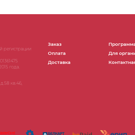
Заказ
Программа
ой регистрации
Оплата
Для орган
01361475
Доставка
Контактна
015 года.
.58 кв.46,