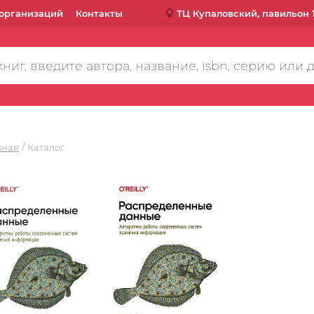
организаций
Контакты
ТЦ Купаловский, павильон 
вная
Каталог