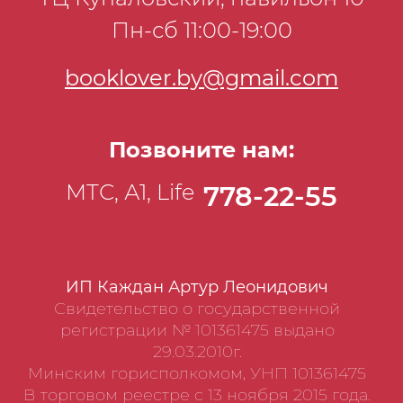
Пн-сб 11:00-19:00
booklover.by@gmail.com
Позвоните нам:
МТС, А1, Life
778-22-55
ИП Каждан Артур Леонидович
Свидетельство о государственной
регистрации № 101361475 выдано
29.03.2010г.
Минским горисполкомом, УНП 101361475
В торговом реестре с 13 ноября 2015 года.