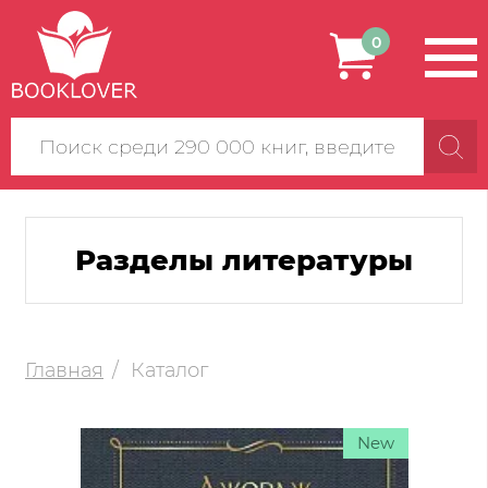
0
Поиск
по
сайту
Разделы литературы
Главная
Каталог
New