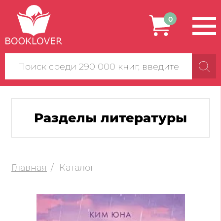
0
Поиск
по
сайту
Разделы литературы
Главная
Каталог