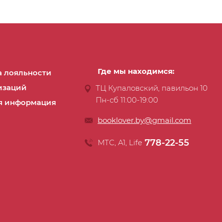
Где мы находимся:
 лояльности
изаций
ТЦ Купаловский, павильон 10
Пн-сб 11:00-19:00
я информация
booklover.by@gmail.com
778-22-55
МТС, А1, Life