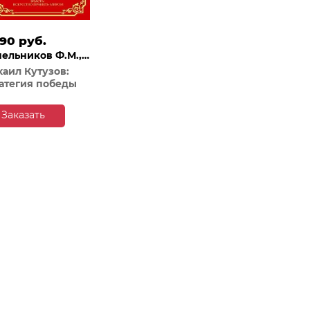
.90 руб.
ельников Ф.М.,
угин Г.А.
аил Кутузов:
атегия победы
Заказать