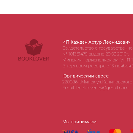
ИП Каждан Артур Леонидович
Свидетельство о государственн
№ 101361475 выдано 29.03.2010г.
Минским горисполкомом, УНП 1
В торговом реестре с 13 ноября 2
Юридический адрес:
220086 г.Минск ул.Калиновского д
Email: booklover.by@gmail.com
Мы принимаем: