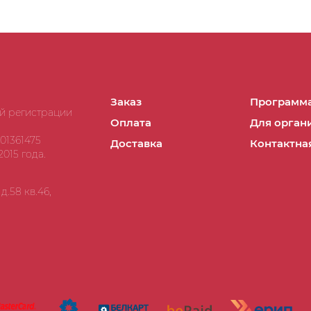
Заказ
Программа
ой регистрации
Оплата
Для орган
01361475
Доставка
Контактна
015 года.
.58 кв.46,