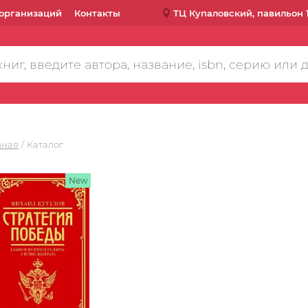
организаций
Контакты
ТЦ Купаловский, павильон 
вная
Каталог
New