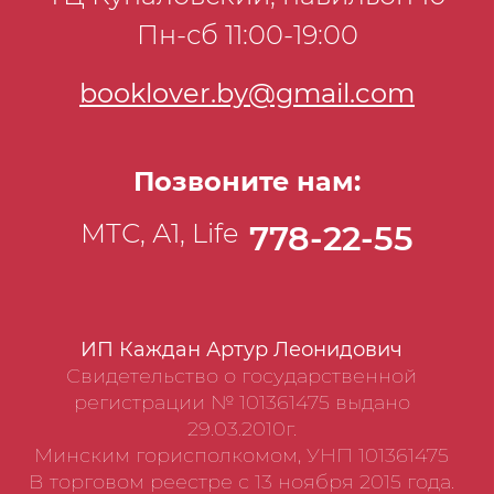
Пн-сб 11:00-19:00
booklover.by@gmail.com
Позвоните нам:
МТС, А1, Life
778-22-55
ИП Каждан Артур Леонидович
Свидетельство о государственной
регистрации № 101361475 выдано
29.03.2010г.
Минским горисполкомом, УНП 101361475
В торговом реестре с 13 ноября 2015 года.