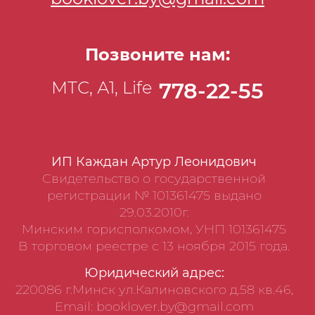
Позвоните нам:
МТС, А1, Life
778-22-55
ИП Каждан Артур Леонидович
Свидетельство о государственной
регистрации № 101361475 выдано
29.03.2010г.
Минским горисполкомом, УНП 101361475
В торговом реестре с 13 ноября 2015 года.
Юридический адрес:
220086 г.Минск ул.Калиновского д.58 кв.46,
Email: booklover.by@gmail.com