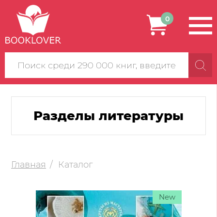
0
Поиск
по
сайту
Разделы литературы
Главная
Каталог
New