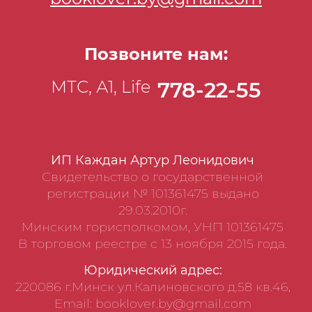
Позвоните нам:
МТС, А1, Life
778-22-55
ИП Каждан Артур Леонидович
Свидетельство о государственной
регистрации № 101361475 выдано
29.03.2010г.
Минским горисполкомом, УНП 101361475
В торговом реестре с 13 ноября 2015 года.
Юридический адрес:
220086 г.Минск ул.Калиновского д.58 кв.46,
Email: booklover.by@gmail.com