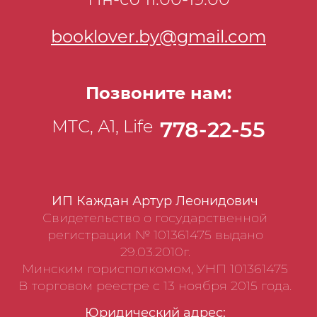
booklover.by@gmail.com
Позвоните нам:
МТС, А1, Life
778-22-55
ИП Каждан Артур Леонидович
Свидетельство о государственной
регистрации № 101361475 выдано
29.03.2010г.
Минским горисполкомом, УНП 101361475
В торговом реестре с 13 ноября 2015 года.
Юридический адрес: