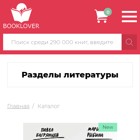
0
Поиск
по
сайту
Разделы литературы
Главная
Каталог
New