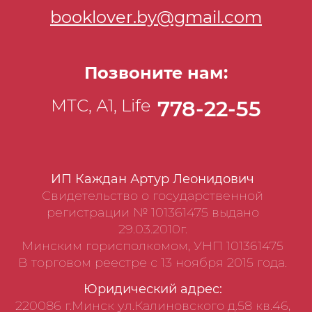
booklover.by@gmail.com
Позвоните нам:
МТС, А1, Life
778-22-55
ИП Каждан Артур Леонидович
Свидетельство о государственной
регистрации № 101361475 выдано
29.03.2010г.
Минским горисполкомом, УНП 101361475
В торговом реестре с 13 ноября 2015 года.
Юридический адрес:
220086 г.Минск ул.Калиновского д.58 кв.46,