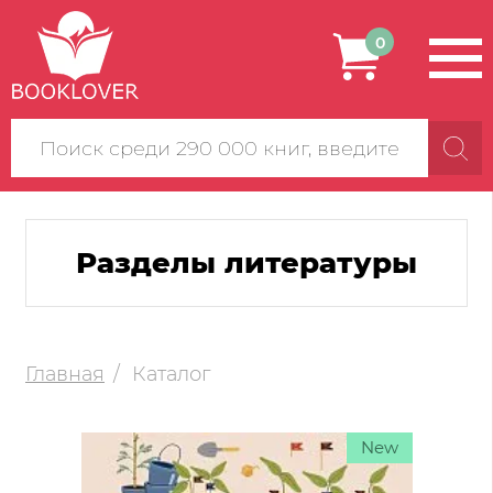
0
Поиск
по
сайту
Разделы литературы
Главная
Каталог
New