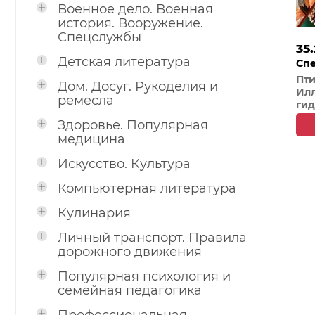
Военное дело. Военная
история. Вооружение.
Спецслужбы
35
Детская литература
Спе
Пап
Пти
Дом. Досуг. Рукоделия и
Ил
ремесла
гид
Здоровье. Популярная
медицина
Искусство. Культура
Компьютерная литература
Кулинария
Личный транспорт. Правила
дорожного движения
Популярная психология и
семейная педагогика