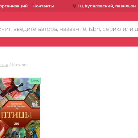
организаций
Контакты
ТЦ Купаловский, павильон 
вная
Каталог
New