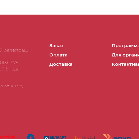
Заказ
Программа
ой регистрации
Оплата
Для орган
01361475
Доставка
Контактна
015 года.
.58 кв.46,