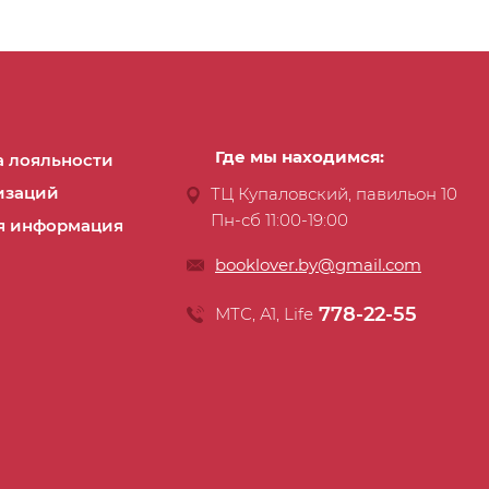
Где мы находимся:
 лояльности
изаций
ТЦ Купаловский, павильон 10
Пн-сб 11:00-19:00
я информация
booklover.by@gmail.com
778-22-55
МТС, А1, Life