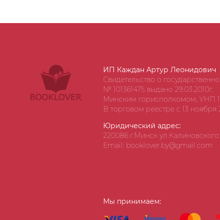
ИП Каждан Артур Леонидович
Свидетельство о государственн
№ 101361475 выдано 29.03.2010г.
Минским горисполкомом, УНП 1
В торговом реестре с 13 ноября 2
Юридический адрес:
220086 г.Минск ул.Калиновского д
Email: booklover.by@gmail.com
Мы принимаем: