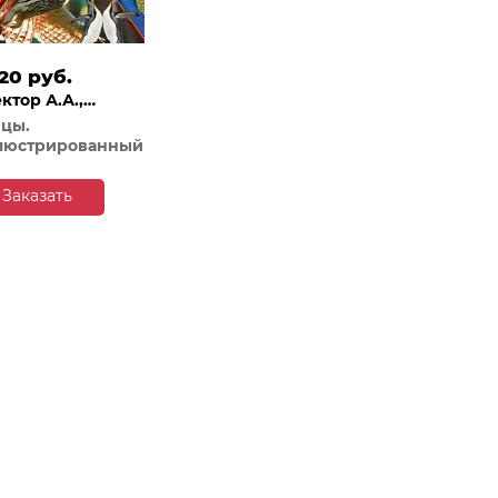
.20 руб.
ктор А.А.,
униди Е.А.
цы.
люстрированный
Заказать