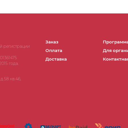
Заказ
Программа
ой регистрации
Оплата
Для орган
01361475
Доставка
Контактна
015 года.
.58 кв.46,