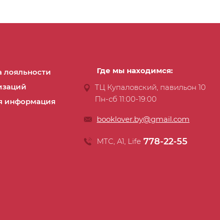
Где мы находимся:
 лояльности
изаций
ТЦ Купаловский, павильон 10
Пн-сб 11:00-19:00
я информация
booklover.by@gmail.com
778-22-55
МТС, А1, Life