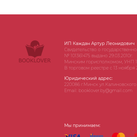
ИП Каждан Артур Леонидович
Свидетельство о государственн
№ 101361475 выдано 29.03.2010г.
Минским горисполкомом, УНП 1
В торговом реестре с 13 ноября 2
Юридический адрес:
220086 г.Минск ул.Калиновского д
Email: booklover.by@gmail.com
Мы принимаем: