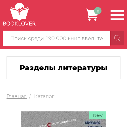
0
Поиск
по
сайту
Разделы литературы
Главная
Каталог
New