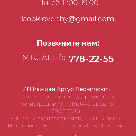
Пн-сб 11:00-19:00
booklover.by@gmail.com
Позвоните нам:
МТС, А1, Life
778-22-55
ИП Каждан Артур Леонидович
Свидетельство о государственной
регистрации № 101361475 выдано
29.03.2010г.
Минским горисполкомом, УНП 101361475
В торговом реестре с 13 ноября 2015 года.