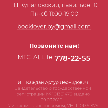
ТЦ Купаловский, павильон 10
Пн-сб 11:00-19:00
booklover.by@gmail.com
Позвоните нам:
МТС, А1, Life
778-22-55
ИП Каждан Артур Леонидович
Свидетельство о государственной
регистрации № 101361475 выдано
29.03.2010г.
Минским горисполкомом, УНП 101361475