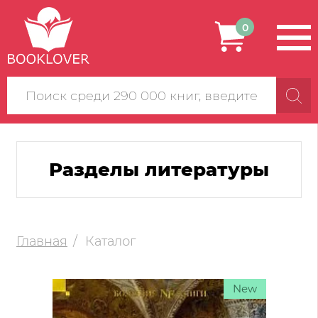
0
Поиск
по
сайту
Разделы литературы
Главная
Каталог
New