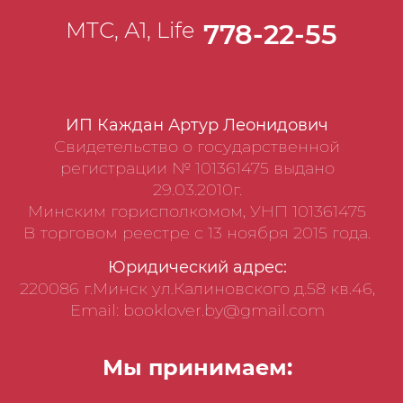
МТС, А1, Life
778-22-55
ИП Каждан Артур Леонидович
Свидетельство о государственной
регистрации № 101361475 выдано
29.03.2010г.
Минским горисполкомом, УНП 101361475
В торговом реестре с 13 ноября 2015 года.
Юридический адрес:
220086 г.Минск ул.Калиновского д.58 кв.46,
Email: booklover.by@gmail.com
Мы принимаем: