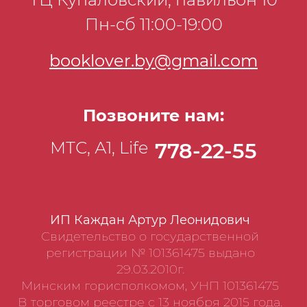
Пн-сб 11:00-19:00
booklover.by@gmail.com
Позвоните нам:
МТС, А1, Life
778-22-55
ИП Каждан Артур Леонидович
Свидетельство о государственной
регистрации № 101361475 выдано
29.03.2010г.
Минским горисполкомом, УНП 101361475
В торговом реестре с 13 ноября 2015 года.