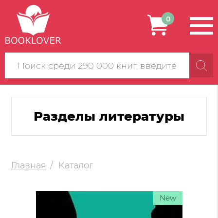
0
Поиск
по
сайту
Разделы литературы
Главная
Каталог
New