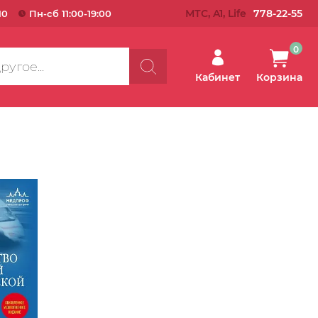
МТС, A1, Life
778-22-55
10
Пн-сб 11:00-19:00
0
Кабинет
Корзина