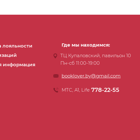
Где мы находимся:
 лояльности
изаций
ТЦ Купаловский, павильон 10
Пн-сб 11:00-19:00
я информация
booklover.by@gmail.com
778-22-55
МТС, А1, Life