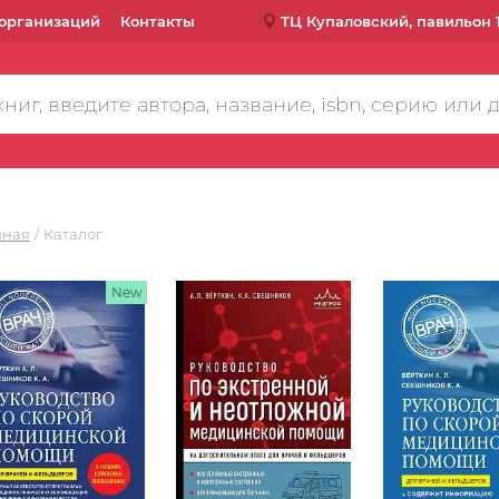
организаций
Контакты
ТЦ Купаловский, павильон 
вная
Каталог
New