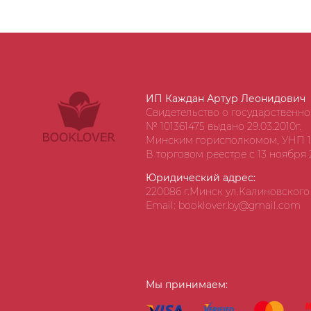
ИП Каждан Артур Леонидович
Свидетельство о государственн
№ 101361475 выдано 29.03.2010г.
Минским горисполкомом, УНП 1
В торговом реестре с 13 ноября 2
Юридический адрес:
220086 г.Минск ул.Калиновского д
Email: booklover.by@gmail.com
Мы принимаем: