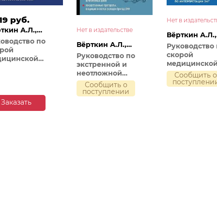
19 руб.
Нет в издательст
ткин А.Л.,
Нет в издательстве
Вёрткин А.Л.,
шников К.А.
оводство по
Свешников К
Вёрткин А.Л.,
Руководство 
орой
Свешников К.А.
скорой
Руководство по
дицинской
медицинско
экстренной и
мощи. Для
помощи. Для
неотложной
Сообщить 
чей и
врачей и
поступлени
медицинской
ьдшеров (3-е
Сообщить о
фельдшеров 
помощи на
поступлении
ание,
издание,
догоспитальном
олненное,
Заказать
дополненное
этапе для врачей и
еработанное)
переработан
фельдшеров