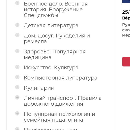
Военное дело. Военная
история. Вооружение.
25.
Спецслужбы
Вёр
Све
Рук
Детская литература
ск
Дом. Досуг. Рукоделия и
ме
по
ремесла
вра
фел
Здоровье. Популярная
изд
медицина
доп
пер
Искусство. Культура
Компьютерная литература
Кулинария
Личный транспорт. Правила
дорожного движения
Популярная психология и
семейная педагогика