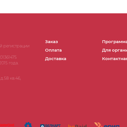
Заказ
Программа
ой регистрации
Оплата
Для орган
01361475
Доставка
Контактна
015 года.
.58 кв.46,