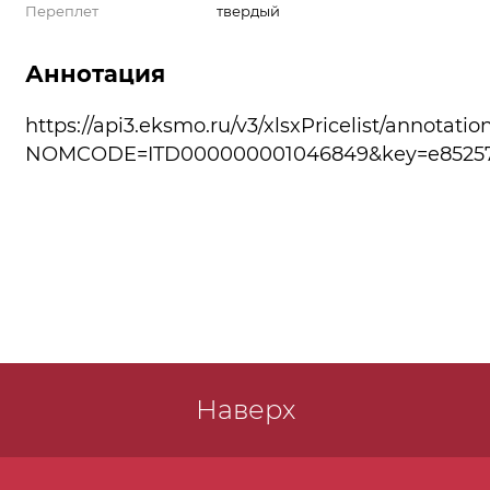
Переплет
твердый
Аннотация
https://api3.eksmo.ru/v3/xlsxPricelist/annotatio
NOMCODE=ITD000000001046849&key=e85257a
Наверх