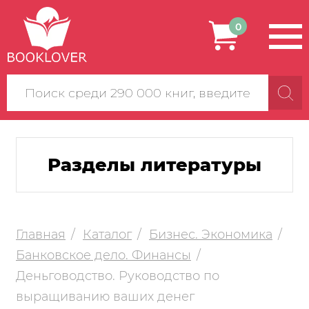
0
Поиск
по
сайту
Разделы литературы
Главная
Каталог
Бизнес. Экономика
Банковское дело. Финансы
Деньговодство. Руководство по
выращиванию ваших денег