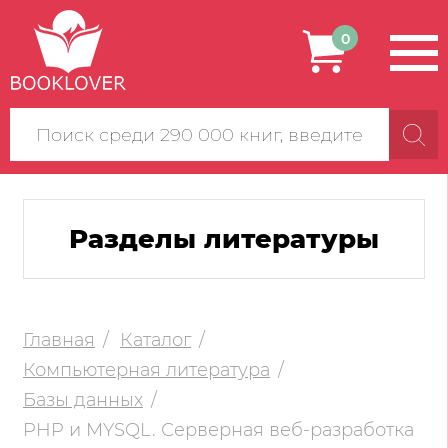
0
Поиск
по
сайту
Разделы литературы
Главная
Каталог
Компьютерная литература
Базы данных
PHP и MYSQL. Серверная веб-разработка