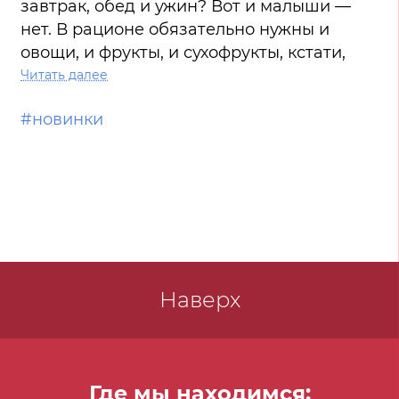
завтрак, обед и ужин? Вот и малыши —
нет. В рационе обязательно нужны и
овощи, и фрукты, и сухофрукты, кстати,
тоже. Они не только богаты полезными
Читать далее
минеральными веществами, но и
#новинки
обладают целебными свой ствами.
Например, курага — отличная таблетка
для укрепления моей сердечно-
сосудистой системы. Не менее важными
продуктами для детей моего возраста
являются мясо и рыба.
Наверх
Где мы находимся: