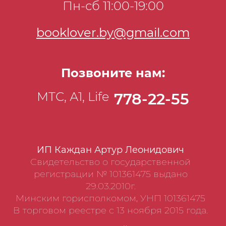
Пн-сб 11:00-19:00
booklover.by@gmail.com
Позвоните нам:
МТС, А1, Life
778-22-55
ИП Каждан Артур Леонидович
Свидетельство о государственной
регистрации № 101361475 выдано
29.03.2010г.
Минским горисполкомом, УНП 101361475
В торговом реестре с 13 ноября 2015 года.