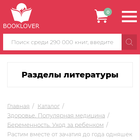
0
Поиск
по
сайту
Разделы литературы
Главная
Каталог
Здоровье. Популярная медицина
Беременность. Уход за ребенком
Растим вместе от зачатия до года одняшек