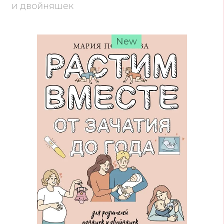
и двойняшек
New