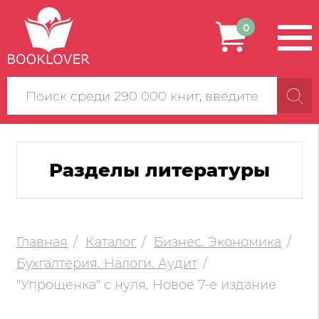
0
Поиск
по
сайту
Разделы литературы
Главная
Каталог
Бизнес. Экономика
Бухгалтерия. Налоги. Аудит
"Упрощенка" с нуля. Новое 7-е издание