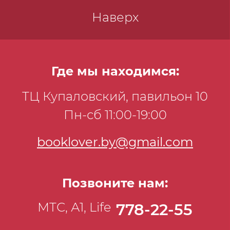
законодательства. Книга адресована
Наверх
широкому кругу читателей. Специальная
подготовка не требуется.
Где мы находимся:
ТЦ Купаловский, павильон 10
Пн-сб 11:00-19:00
booklover.by@gmail.com
Позвоните нам:
МТС, А1, Life
778-22-55