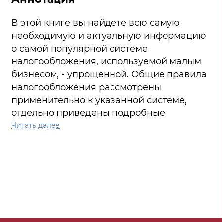
В этой книге вы найдете всю самую
необходимую и актуальную информацию
о самой популярной системе
налогообложения, используемой малым
бизнесом, - упрощенной. Общие правила
налогообложения рассмотрены
применительно к указанной системе,
отдельно приведены подробные
сравнения с альтернативными
Читать далее
налоговыми режимами. Акцент сделан на
практические аспекты работы, здравый
экономический смысл и внутреннюю
логику законодательства, что позволит
вам в дальнейшем легко разбираться в
самых сложных ситуациях. С учетом
последних изменений налогового