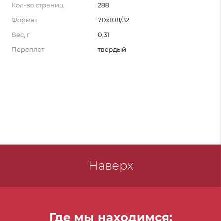
Кол-во страниц
288
Формат
70x108/32
Вес, г
0,31
Переплет
твердый
Наверх
Где мы находимся: