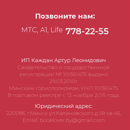
Позвоните нам:
МТС, А1, Life
778-22-55
ИП Каждан Артур Леонидович
Свидетельство о государственной
регистрации № 101361475 выдано
29.03.2010г.
Минским горисполкомом, УНП 101361475
В торговом реестре с 13 ноября 2015 года.
Юридический адрес:
220086 г.Минск ул.Калиновского д.58 кв.46,
Email: booklover.by@gmail.com