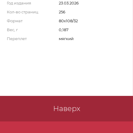
Год издания
23.03.2026
Кол-во страниц
256
Формат
80x108/32
Вес, г
0,187
Переплет
мягкий
Наверх