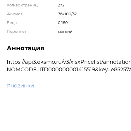
Кол-во страниц
272
Формат
76x100/32
Вес, г
0,180
Переплет
мягкий
Аннотация
https://api3.eksmo.ru/v3/xlsxPricelist/annotatio
NOMCODE=ITD000000001415519&key=e85257a6
#новинки