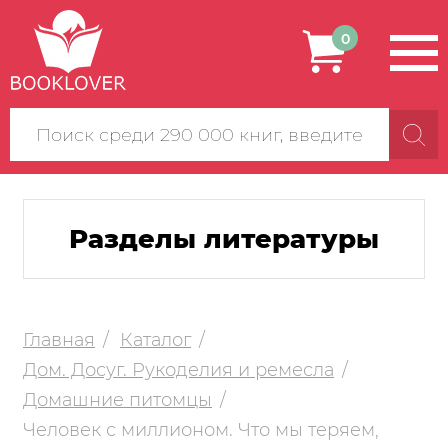
0
Поиск
по
сайту
Разделы литературы
Главная
Каталог
Дом. Досуг. Рукоделия и ремесла
Домашние питомцы
Человек с миллионом. Что мы теряем,