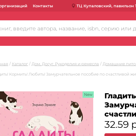
организаций
Контакты
ТЦ Купаловский, павильон 
вная
Каталог
Дом. Досуг. Рукоделия и ремесла
Домашние пит
дить! Кормить! Любить! Замурчательное пособие по счастливой ж
Гладить
New
Замурч
счастл
32.59 