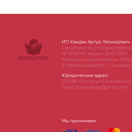
ИП Каждан Артур Леонидович
Свидетельство о государственн
№ 101361475 выдано 29.03.2010г.
Минским горисполкомом, УНП 1
В торговом реестре с 13 ноября 2
Юридический адрес:
220086 г.Минск ул.Калиновского д
Email: booklover.by@gmail.com
Мы принимаем: