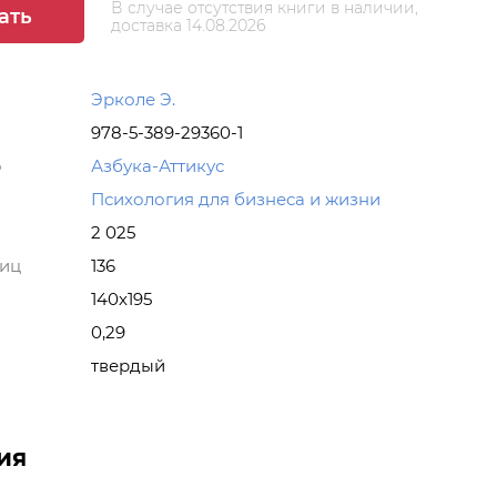
В случае отсутствия книги в наличии,
ать
доставка 14.08.2026
Эрколе Э.
978-5-389-29360-1
о
Азбука-Аттикус
Психология для бизнеса и жизни
2 025
ниц
136
140х195
0,29
твердый
ия