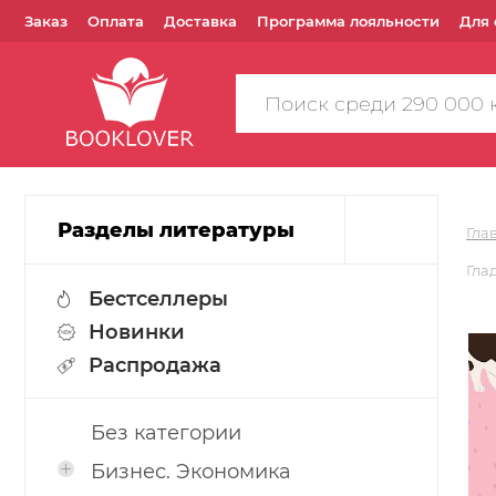
Заказ
Оплата
Доставка
Программа лояльности
Для 
Поиск
по
сайту
Разделы литературы
Гла
Гла
Бестселлеры
Новинки
Распродажа
Без категории
Бизнес. Экономика