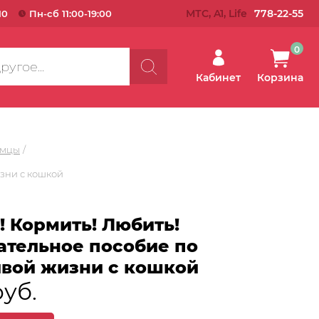
МТС, A1, Life
778-22-55
10
Пн-сб 11:00-19:00
0
Кабинет
Корзина
омцы
изни с кошкой
! Кормить! Любить!
ательное пособие по
ивой жизни с кошкой
руб.