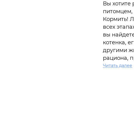
Вы хотите
питомцем, 
Кормить! 
всех этапа
вы найдет
котенка, е
другими ж
рациона, п
организаци
Читать далее
уделяет о
взаимодей
решению п
приятного 
самые изве