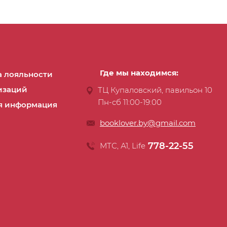
Где мы находимся:
 лояльности
изаций
ТЦ Купаловский, павильон 10
Пн-сб 11:00-19:00
я информация
booklover.by@gmail.com
778-22-55
МТС, А1, Life