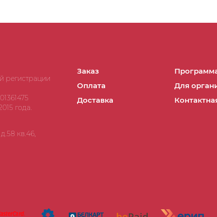
Заказ
Программа
ой регистрации
Оплата
Для орган
01361475
Доставка
Контактна
015 года.
.58 кв.46,