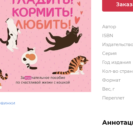
Заказ
Автор
ISBN
Издательств
Серия
Год издания
Кол-во стра
Формат
Вес, г
Переплет
овинки
Аннотац