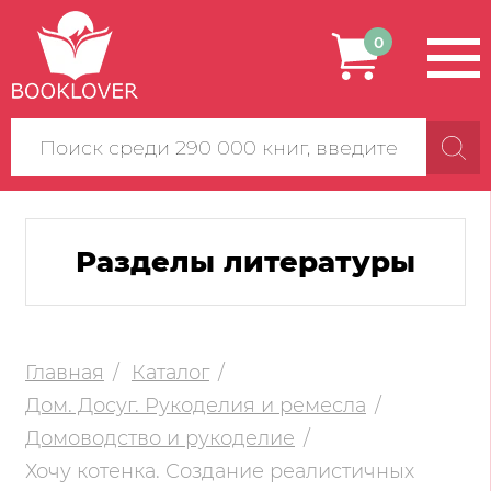
0
Поиск
по
сайту
Разделы литературы
Главная
Каталог
Дом. Досуг. Рукоделия и ремесла
Домоводство и рукоделие
Хочу котенка. Создание реалистичных