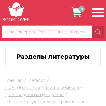
0
Поиск
по
сайту
Разделы литературы
Главная
Каталог
Дом. Досуг. Рукоделия и ремесла
Домоводство и рукоделие
Шьем детскую одежду. Практическое