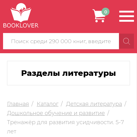
0
Поиск
по
сайту
Разделы литературы
Главная
Каталог
Детская литература
Дошкольное обучение и развитие
Тренажёр для развития усидчивости. 5-7
лет