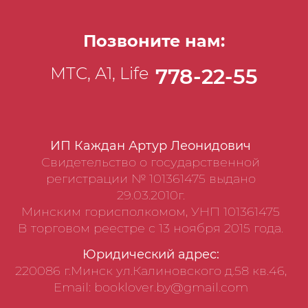
Позвоните нам:
МТС, А1, Life
778-22-55
ИП Каждан Артур Леонидович
Свидетельство о государственной
регистрации № 101361475 выдано
29.03.2010г.
Минским горисполкомом, УНП 101361475
В торговом реестре с 13 ноября 2015 года.
Юридический адрес:
220086 г.Минск ул.Калиновского д.58 кв.46,
Email: booklover.by@gmail.com