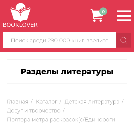
0
Поиск
по
сайту
Разделы литературы
Главная
Каталог
Детская литература
Досуг и творчество
Полтора метра раскрасок(с/Единороги