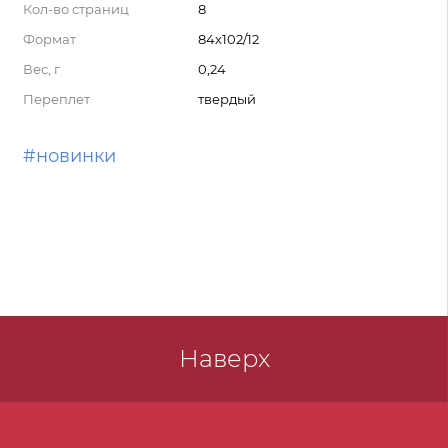
Кол-во страниц
8
Формат
84x102/12
Вес, г
0,24
Переплет
твердый
#новинки
Наверх