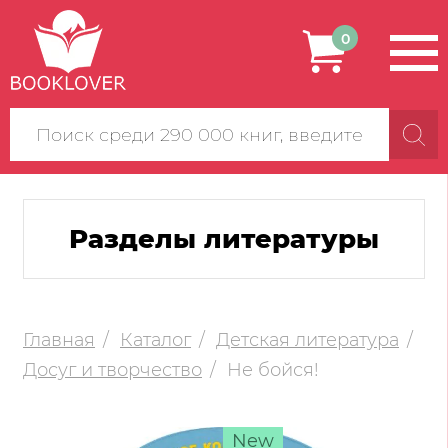
0
Поиск
по
сайту
Разделы литературы
Главная
Каталог
Детская литература
Досуг и творчество
Не бойся!
New