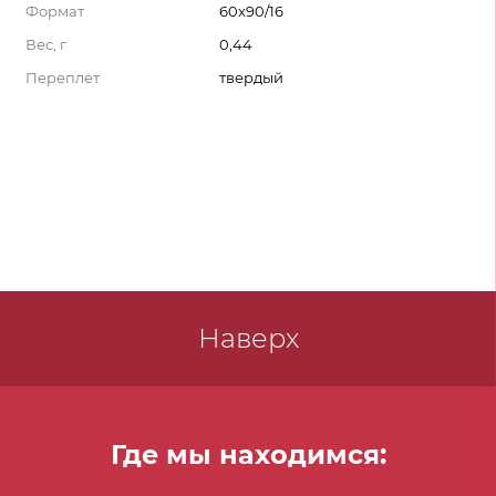
Формат
60x90/16
Вес, г
0,44
Переплет
твердый
Наверх
Где мы находимся: