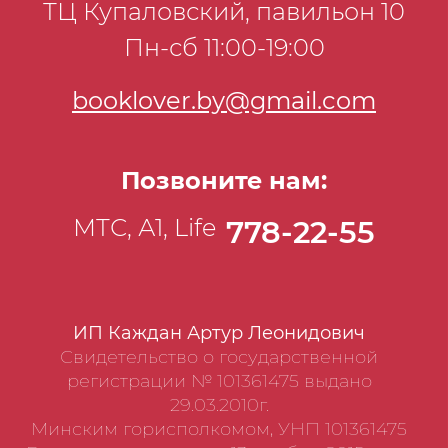
ТЦ Купаловский, павильон 10
Пн-сб 11:00-19:00
booklover.by@gmail.com
Позвоните нам:
МТС, А1, Life
778-22-55
ИП Каждан Артур Леонидович
Свидетельство о государственной
регистрации № 101361475 выдано
29.03.2010г.
Минским горисполкомом, УНП 101361475