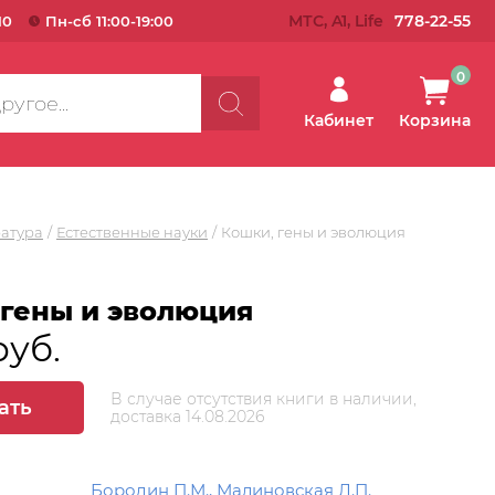
МТС, A1, Life
778-22-55
10
Пн-сб 11:00-19:00
0
Кабинет
Корзина
ратура
Естественные науки
Кошки, гены и эволюция
 гены и эволюция
руб.
В случае отсутствия книги в наличии,
ать
доставка 14.08.2026
Бородин П.М., Малиновская Л.П.