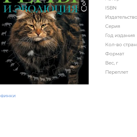
ISBN
Издательств
Серия
Год издания
Кол-во стра
Формат
Вес, г
Переплет
овинки