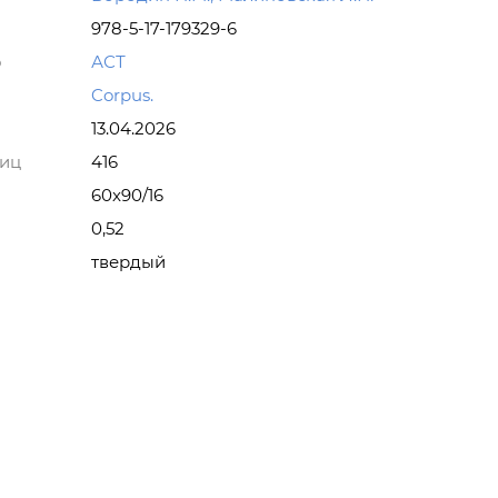
978-5-17-179329-6
о
АСТ
Corpus.
13.04.2026
ниц
416
60x90/16
0,52
твердый