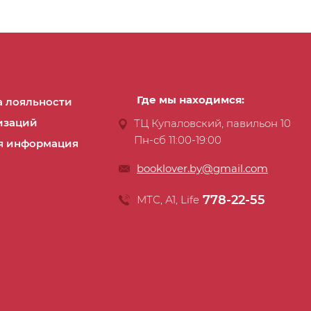
Где мы находимся:
 лояльности
изаций
ТЦ Купаловский, павильон 10
Пн-сб 11:00-19:00
я информация
booklover.by@gmail.com
778-22-55
МТС, А1, Life