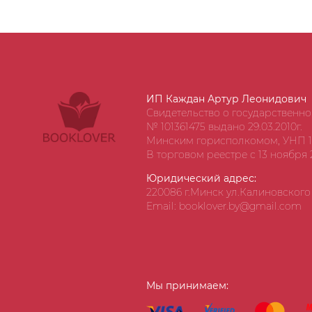
ИП Каждан Артур Леонидович
Свидетельство о государственн
№ 101361475 выдано 29.03.2010г.
Минским горисполкомом, УНП 1
В торговом реестре с 13 ноября 2
Юридический адрес:
220086 г.Минск ул.Калиновского д
Email: booklover.by@gmail.com
Мы принимаем: