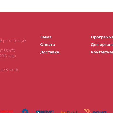
Заказ
Программа
ой регистрации
Оплата
Для орган
01361475
Доставка
Контактна
015 года.
.58 кв.46,